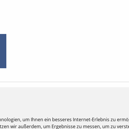
SCHRITT FÜR SCHRITT
nologien, um Ihnen ein besseres Internet-Erlebnis zu ermö
UNGEN ZUR EINRICHTUNG UND 
nutzen wir außerdem, um Ergebnisse zu messen, um zu ver